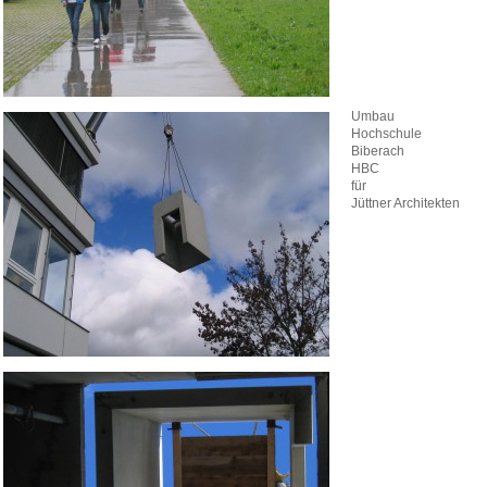
Umbau
Hochschule
Biberach
HBC
für
Jüttner Architekten