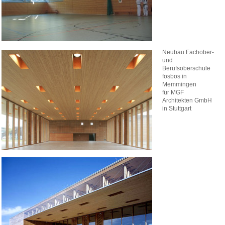
Neubau Fachober-
und
Berufsoberschule
fosbos in
Memmingen
für MGF
Architekten GmbH
in Stuttgart