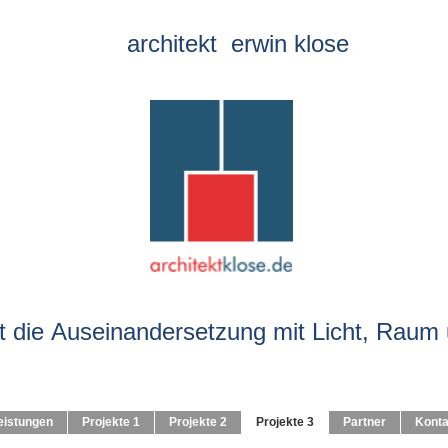
kt erwin klose
ie Auseinandersetzung mit Licht, Raum u
eistungen
Projekte 1
Projekte 2
Projekte 3
Partner
Konta