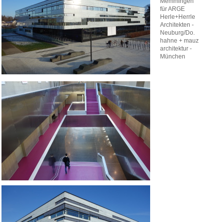
Memmingen
für ARGE
Herle+Herrle
Architekten -
Neuburg/Do.
hahne + mauz
architektur -
München