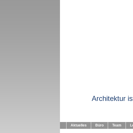
archite
Architektur ist d
Aktuelles
Büro
Team
L